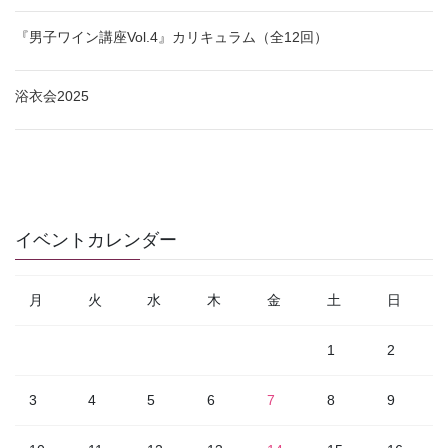
『男子ワイン講座Vol.4』カリキュラム（全12回）
浴衣会2025
イベントカレンダー
月
火
水
木
金
土
日
1
2
3
4
5
6
7
8
9