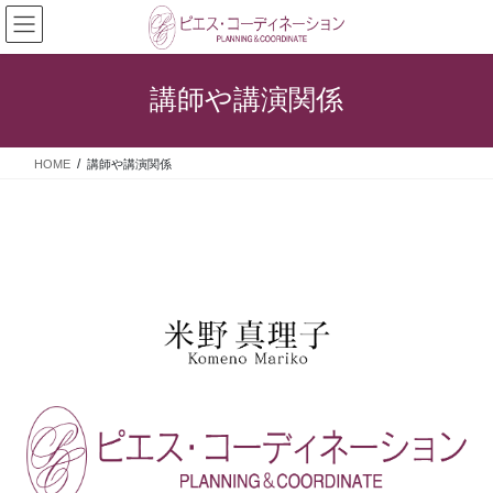
コ
ナ
ン
ビ
テ
ゲ
ン
ー
講師や講演関係
ツ
シ
へ
ョ
ス
ン
HOME
講師や講演関係
キ
に
ッ
移
プ
動