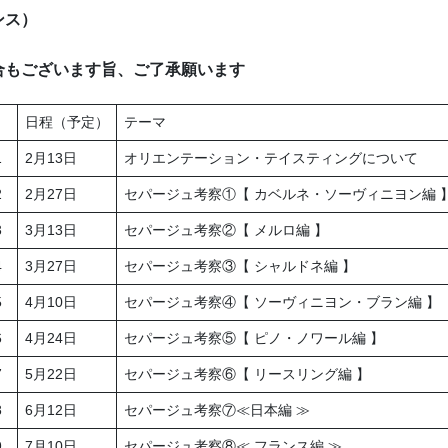
ンス）
合もございます旨、ご了承願います
日程（予定）
テーマ
1
2月13日
オリエンテーション・テイスティングについて
2
2月27日
セパージュ考察①【 カベルネ・ソーヴィニヨン編 
3
3月13日
セパージュ考察②【 メルロ編 】
4
3月27日
セパージュ考察③【 シャルドネ編 】
5
4月10日
セパージュ考察④【 ソーヴィニヨン・ブラン編 】
6
4月24日
セパージュ考察⑤【 ピノ・ノワール編 】
7
5月22日
セパージュ考察⑥【 リースリング編 】
8
6月12日
セパージュ考察⑦≪日本編 ≫
9
7月10日
セパージュ考察⑧≪ フランス編 ≫