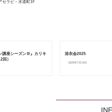
アセラピ－水道町1F
ン講座シーズンⅢ』カリキ
浴衣会2025
12回）
2025年7月14日
IN