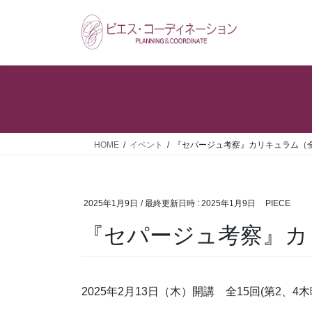
コ
ナ
ン
ビ
テ
ゲ
ン
ー
ツ
シ
へ
ョ
ス
ン
キ
に
ッ
移
HOME
イベント
『セパージュ考察』カリキュラム（全
プ
動
2025年1月9日
/ 最終更新日時 :
2025年1月9日
PIECE
『セパージュ考察』カ
2025年2月13日（木）開講 全15回(第2、4木曜