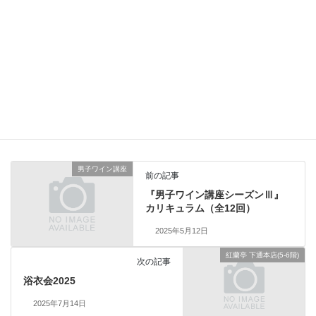
Tel / Fax：096-324-1810
ピエス・コーディネーション代表：米野 真理子
ピエスコート：熊本市中央区安政町8-11 ピュアセラピ－水道町1F
Homepage： https://komeno.jp/
楽しいワインライフセミナー
カテゴリ
男子ワイン講座
前の記事
『男子ワイン講座シーズンⅢ』
カリキュラム（全12回）
2025年5月12日
紅蘭亭 下通本店(5-6階)
次の記事
浴衣会2025
2025年7月14日