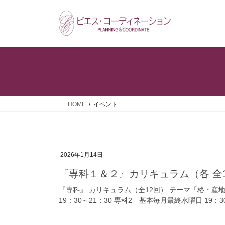
コ
ナ
ン
ビ
テ
ゲ
ン
ー
ツ
シ
へ
ョ
ス
ン
キ
に
ッ
移
HOME
イベント
プ
動
2026年1月14日
『専科１＆２』カリキュラム（各 全
『専科』 カリキュラム（全12回） テーマ「格・産
19：30～21：30 専科2 基本毎月最終水曜日 19：