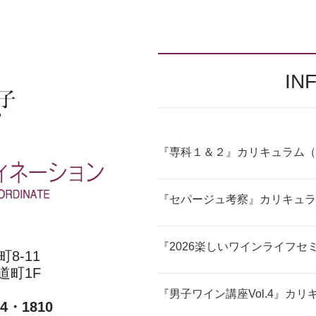
IN
『専科１＆２』カリキュラム（
『セパージュ考察』カリキュラ
『2026楽しいワインライフセ
8-11
道町1F
『男子ワイン講座Vol.4』カリ
24・1810