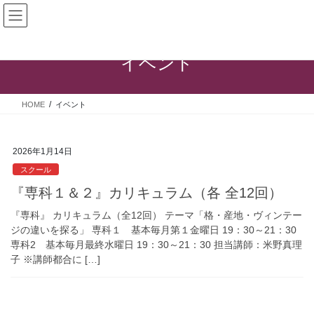
コ
ナ
ン
ビ
テ
ゲ
ン
ー
イベント
ツ
シ
へ
ョ
ス
ン
HOME
イベント
キ
に
ッ
移
プ
動
2026年1月14日
スクール
『専科１＆２』カリキュラム（各 全12回）
『専科』 カリキュラム（全12回） テーマ「格・産地・ヴィンテー
ジの違いを探る」 専科１ 基本毎月第１金曜日 19：30～21：30
専科2 基本毎月最終水曜日 19：30～21：30 担当講師：米野真理
子 ※講師都合に […]