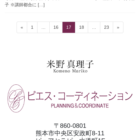
子 ※講師都合に […]
投
固
固
固
固
固
«
1
…
16
17
18
…
23
»
稿
定
定
定
定
定
ペ
ペ
ペ
ペ
ペ
の
ー
ー
ー
ー
ー
ペ
ジ
ジ
ジ
ジ
ジ
ー
ジ
送
り
〒860-0801
熊本市中央区安政町8-11