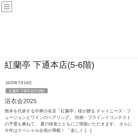
コ
ナ
ン
ビ
テ
ゲ
ン
ー
イベント
ツ
シ
へ
ョ
ス
ン
HOME
イベント
紅蘭亭 下通本店(5-6階)
キ
に
ッ
移
プ
動
紅蘭亭 下通本店(5-6階)
2025年7月14日
紅蘭亭 下通本店(5-6階)
浴衣会2025
熊本を代表する中華の名店「紅蘭亭」様が贈る チャイニーズ・フ
ュージョンとワインのペアリング。 恒例・ブラインドコンテスト
の予選も兼ねて、 夏の味覚とともにご堪能いただきます。 さらに
今年はスペシャル企画が満載！ 「楽しく […]